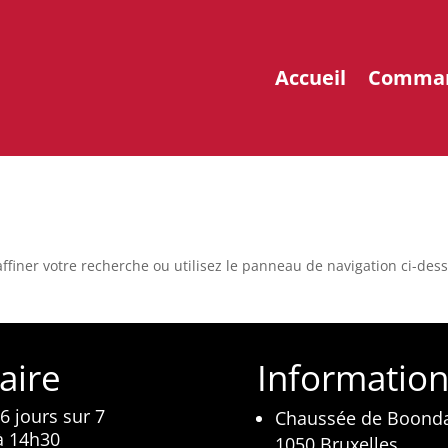
Accueil
Comma
ffiner votre recherche ou utilisez le panneau de navigation ci-des
aire
Informatio
6 jours sur 7
Chaussée de Boonda
à 14h30
1050 Bruxelles