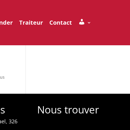
nder
Traiteur
Contact
Mon compte
sus
ns
Nous trouver
el, 326